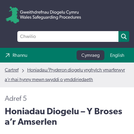
Rhannu
Cymraeg
English
Cartref
Honiadau/Pryderon diogelu ynghylch ymarferwyr
a’r rhai hynny mewn swyddi o ymddiriedaeth
Adref 5
Honiadau Diogelu – Y Broses
a’r Amserlen