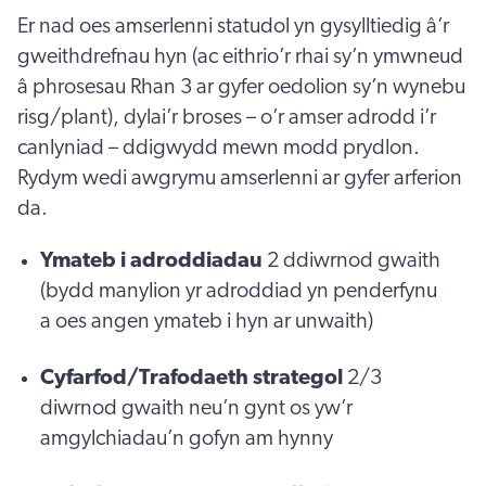
Er nad oes amserlenni statudol yn gysylltiedig â’r
gweithdrefnau hyn (ac eithrio’r rhai sy’n ymwneud
â phrosesau Rhan 3 ar gyfer oedolion sy’n wynebu
risg/plant), dylai’r broses – o’r amser adrodd i’r
canlyniad – ddigwydd mewn modd prydlon.
Rydym wedi awgrymu amserlenni ar gyfer arferion
da.
Ymateb i adroddiadau
2 ddiwrnod gwaith
(bydd manylion yr adroddiad yn penderfynu
a oes angen ymateb i hyn ar unwaith)
Cyfarfod/Trafodaeth strategol
2/3
diwrnod gwaith neu’n gynt os yw’r
amgylchiadau’n gofyn am hynny