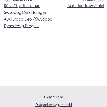
Rôl a Chyfrifoldebau
Materion Trawsffiniol
Swyddog Dynodedig yr
Awdurdod Lleol/Swyddog
Dynodedig Diogelu
Cysylltu â ni
Datganiad hygyrchedd