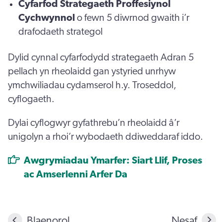
Cyfarfod Strategaeth Proffesiynol
Cychwynnol
o fewn 5 diwrnod gwaith i’r
drafodaeth strategol
Dylid cynnal cyfarfodydd strategaeth Adran 5
pellach yn rheolaidd gan ystyried unrhyw
ymchwiliadau cydamserol h.y. Troseddol,
cyflogaeth.
Dylai cyflogwyr gyfathrebu’n rheolaidd â’r
unigolyn a rhoi’r wybodaeth ddiweddaraf iddo.
Awgrymiadau Ymarfer: Siart Llif, Proses
ac Amserlenni Arfer Da
Blaenorol
Nesaf