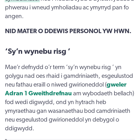
phwerau i wneud ymholiadau ac ymyrryd pan fo
angen.
NID MATER O DDEWIS PERSONOL YW HWN.
‘Sy’n wynebu risg ’
Mae’r defnydd o’r term ‘sy’n wynebu risg ’ yn
golygu nad oes rhaid i gamdriniaeth, esgeulustod
neu fathau eraill o niwed gwirioneddol (
gweler
Adran 1 Gweithdrefnau
am wybodaeth bellach)
fod wedi digwydd, ond yn hytrach heb
ymyraethau gan wasanaethau bod camdriniaeth
neu esgeulustod gwirioneddol yn debygol o
ddigwydd.