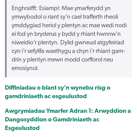
Enghraifft: Esiampl: Mae ymarferydd yn
ymwybodol o riant sy’n cael trafferth rheoli
ymddygiad heriol y plentyn ac mae wedi nodi
ei fod yn bryderus y bydd y rhiant hwnnw’n
niweidio’r plentyn. Dylid gwneud atgyfeiriad
cyn i’r sefyllfa waethygu a chyn i’r rhiant gam-
drin y plentyn mewn modd corfforol neu
emosiynol.
Diffiniadau o blant sy’n wynebu risg o
gamdriniaeth ac esgeulustod
Awgrymiadau Ymarfer Adran 1: Arwyddion a
Dangosyddion o Gamdriniaeth ac
Esgeulustod