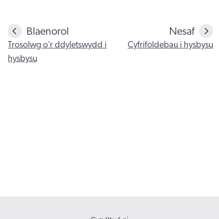
Blaenorol
Nesaf
Trosolwg o’r ddyletswydd i
Cyfrifoldebau i hysbysu
hysbysu