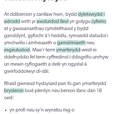
At ddibenion y canllaw hwn, bydd
dyletswydd i
adrodd
wrth yr
awdurdod lleol
yn golygu
cyfeirio
at y gwasanaethau cymdeithasol y bydd
ganddynt, gyfochr â’r heddlu, rymoedd statudol i
ymchwilio i amheuaeth o
gamdriniaeth
neu
esgeulustod
. Mae’r term
ymarferydd
wedi ei
ddefnyddio fel term cyffredinol i ddisgrifio unrhyw
un mewn cyflogaeth a delir yn ogystal â
gwirfoddolwyr di-dâl.
Rhaid gwneud hysbysiad pan fo gan ymarferydd
bryderon
bod plentyn neu berson ifanc dan 18
oed:
yn profi neu sy’n wynebu risg o