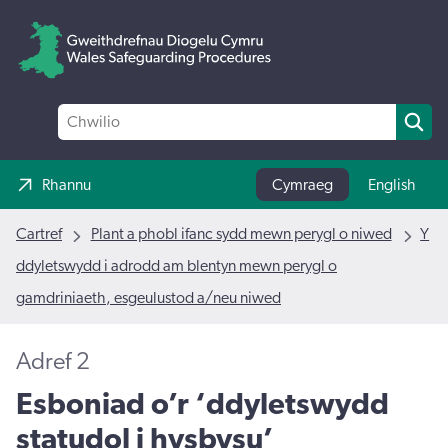
Rhannu
Cymraeg
English
Cartref
Plant a phobl ifanc sydd mewn perygl o niwed
Y
ddyletswydd i adrodd am blentyn mewn perygl o
gamdriniaeth, esgeulustod a/neu niwed
Adref 2
Esboniad o’r ‘ddyletswydd
statudol i hysbysu’