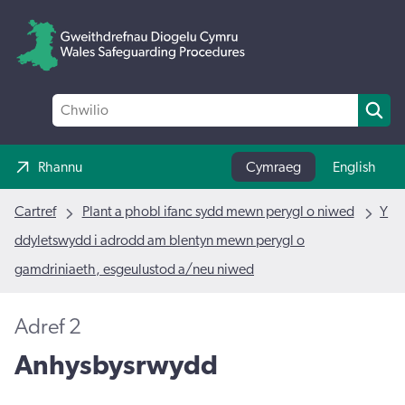
Rhannu
Cymraeg
English
Cartref
Plant a phobl ifanc sydd mewn perygl o niwed
Y
ddyletswydd i adrodd am blentyn mewn perygl o
gamdriniaeth, esgeulustod a/neu niwed
Adref 2
Anhysbysrwydd