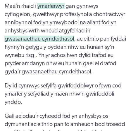
Mae’n rhaid i
ymarferwyr
gan gynnwys
cyflogeion, gweithwyr proffesiynol a chontractwyr
annibynnol fod yn ymwybodol na allant fod yn
anhysbys wrth wneud atgyfeiriad i’r
gwasanaethau cymdeithasol
, ac eithrio pan fyddai
hynny’n golygu y byddan nhw eu hunain sy’n
wynebu risg . Yn yr achos hwn dylid trafod eu
pryder amdanyn nhw eu hunain gael ei drafod
gyda’r gwasanaethau cymdeithasol.
Dylid cynnwys sefyllfa gwirfoddolwyr o fewn cod
ymarfer y sefydliad y maen nhw’n gwirfoddoli
ynddo.
Gall aelodau’r cyhoedd fod yn anhysbys os
dymunant ac eithrio pan fo amheuon bod trosedd