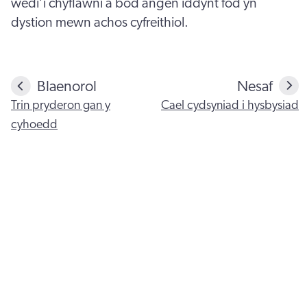
wedi’i chyflawni a bod angen iddynt fod yn
dystion mewn achos cyfreithiol.
Blaenorol
Nesaf
Trin pryderon gan y
Cael cydsyniad i hysbysiad
cyhoedd