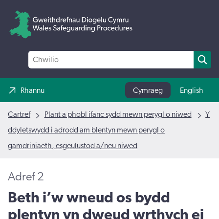
Rhannu
Cymraeg
English
Cartref
Plant a phobl ifanc sydd mewn perygl o niwed
Y
ddyletswydd i adrodd am blentyn mewn perygl o
gamdriniaeth, esgeulustod a/neu niwed
Adref 2
Beth i’w wneud os bydd
plentyn yn dweud wrthych ei