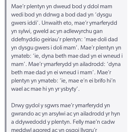
Mae’r plentyn yn dweud bod y ddol mam
wedi bod yn ddrwg a bod dad yn ‘dysgu
gwers iddi’. Unwaith eto, mae’r ymarferydd
yn sylwi, gweld ac yn adlewyrchu gan
ddefnyddio geiriau'r plentyn: ‘mae doli dad
yn dysgu gwers i doli mam’. Mae’r plentyn yn
ymateb: ‘ie, dyna beth mae dad yn ei wneud i
mam’. Mae’r ymarferydd yn ailadrodd: ‘dyna
beth mae dad yn ei wneud i mam’. Mae’r
plentyn yn ymateb: ‘ie, mae e’n ei brifo hi’n
wael ac mae hi yn yr ysbyty’.
Drwy gydol y sgwrs mae’r ymarferydd yn
gwrando ac yn arsylwi ac yn ailadrodd yr hyn
a ddywedodd y plentyn. Felly mae’n cadw
meddwl agored ac yn osgoi llygru’r