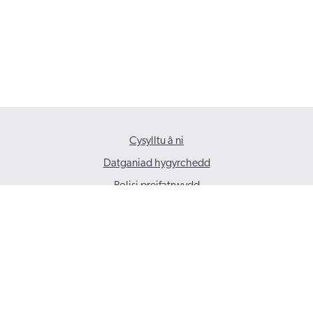
Cysylltu â ni
Datganiad hygyrchedd
Polisi preifatrwydd
© 2026 Gofal Cymdeithasol Cymru