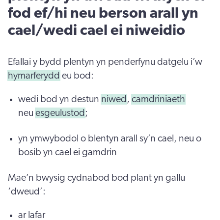
fod ef/hi neu berson arall yn
cael/wedi cael ei niweidio
Efallai y bydd plentyn yn penderfynu datgelu i’w
hymarferydd
eu bod:
wedi bod yn destun
niwed
,
camdriniaeth
neu
esgeulustod
;
yn ymwybodol o blentyn arall sy’n cael, neu o
bosib yn cael ei gamdrin
Mae’n bwysig cydnabod bod plant yn gallu
‘dweud’:
ar lafar