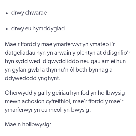
drwy chwarae
drwy eu hymddygiad
Mae’r ffordd y mae ymarferwyr yn ymateb i’r
datgeliadau hyn yn arwain y plentyn at ddisgrifio’r
hyn sydd wedi digwydd iddo neu gau am ei hun
yn gyfan gwbl a thynnu’n ôl beth bynnag a
ddywedodd ynghynt.
Oherwydd y gall y geiriau hyn fod yn hollbwysig
mewn achosion cyfreithiol, mae’r ffordd y mae’r
ymarferwyr yn eu rheoli yn bwysig.
Mae’n hollbwysig: