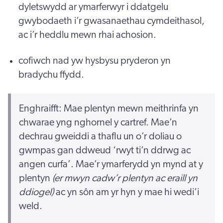
dyletswydd ar ymarferwyr i ddatgelu
gwybodaeth i’r gwasanaethau cymdeithasol,
ac i’r heddlu mewn rhai achosion.
cofiwch nad yw hysbysu pryderon yn
bradychu ffydd.
Enghraifft: Mae plentyn mewn meithrinfa yn
chwarae yng nghornel y cartref. Mae’n
dechrau gweiddi a thaflu un o’r doliau o
gwmpas gan ddweud ‘rwyt ti’n ddrwg ac
angen curfa’. Mae’r ymarferydd yn mynd at y
plentyn
(er mwyn cadw’r plentyn ac eraill yn
ddiogel)
ac yn sôn am yr hyn y mae hi wedi’i
weld.