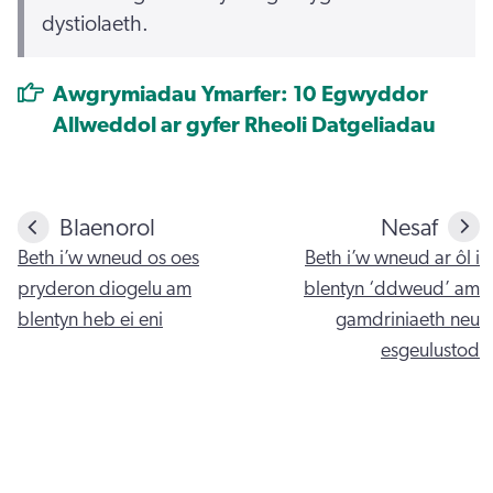
dystiolaeth.
Awgrymiadau Ymarfer: 10 Egwyddor
Allweddol ar gyfer Rheoli Datgeliadau
Blaenorol
Nesaf
Beth i’w wneud os oes
Beth i’w wneud ar ôl i
pryderon diogelu am
blentyn ‘ddweud’ am
blentyn heb ei eni
gamdriniaeth neu
esgeulustod