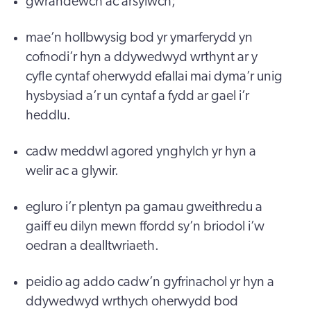
gwrandewch ac arsylwch;
mae’n hollbwysig bod yr ymarferydd yn
cofnodi’r hyn a ddywedwyd wrthynt ar y
cyfle cyntaf oherwydd efallai mai dyma’r unig
hysbysiad a’r un cyntaf a fydd ar gael i’r
heddlu.
cadw meddwl agored ynghylch yr hyn a
welir ac a glywir.
egluro i’r plentyn pa gamau gweithredu a
gaiff eu dilyn mewn ffordd sy’n briodol i’w
oedran a dealltwriaeth.
peidio ag addo cadw’n gyfrinachol yr hyn a
ddywedwyd wrthych oherwydd bod